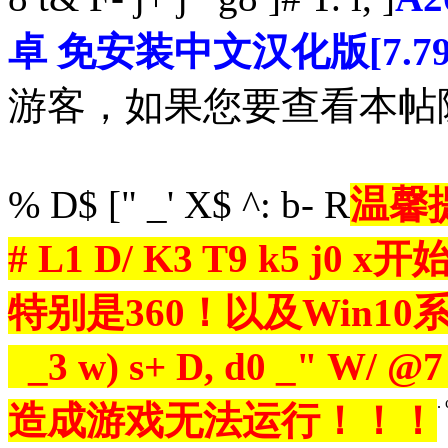
卓 免安装中文汉化版[7.7
游客，如果您要查看本
% D$ [" _' X$ ^: b- R
温馨
# L1 D/ K3 T9 k5 j0 x
开
特别是360！以及Win10系统
_3 w) s+ D, d0 _" W/ @7
.
造成游戏无法运行！！！