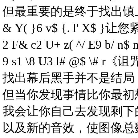
但最重要的是终于找出镇
& Y( }6 v$ {. l' X$ }
让您
2 F& c2 U+ z( ^/ E9 b/ n$ 
9 s1 \8 U3 l# @$ \# r
《诅
找出幕后黑手并不是结局
但当你发现事情比你最初
我会让你自己去发现剩下的。
以及新的音效，使图像总数