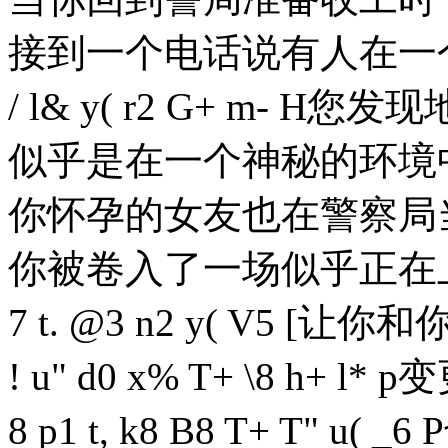
接到一个电话说有人在一
/ l& y( r2 G+ m- H
您发现
似乎是在一个神秘的环境
你怀孕的女友也在警察局
你被卷入了一场似乎正在
7 t. @3 n2 y( V5 [
让你和
! u" d0 x% T+ \8 h+ l* p
变
8 p1 t, k8 B8 T+ T" u( _6 P