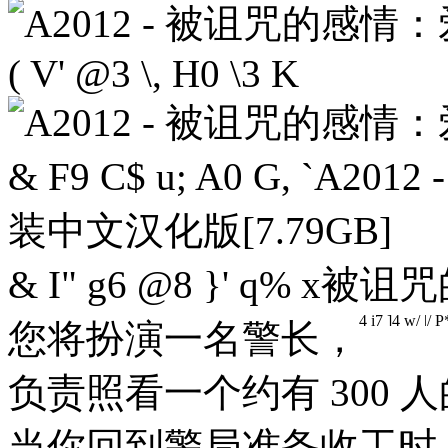
( V' @3 \, H0 \3 K
& F9 C$ u; A0 G, `
A2012 
装中文汉化版[7.79GB]
& I" g6 @8 }' q% x
被诅咒的
4 i7 ]4 w/ |/ P
您将扮演一名警长，
负责照看一个约有 300
当你回到警局准备收工时