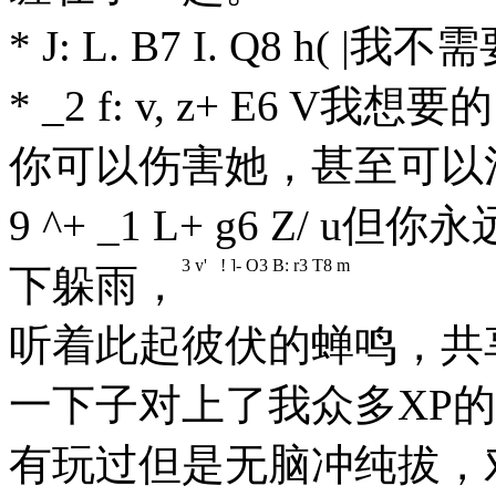
* J: L. B7 I. Q8 h( |
我不需
* _2 f: v, z+ E6 V
我想要的
你可以伤害她，甚至可以
9 ^+ _1 L+ g6 Z/ u
但你永
3 y' _! ]- Q3 B: r3 T8 m
下躲雨，
听着此起彼伏的蝉鸣，共
一下子对上了我众多XP
有玩过但是无脑冲纯拔，