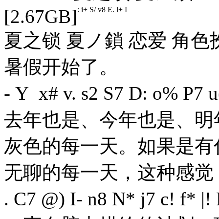
; i+ S/ v8 E, l+ I
[2.67GB]
夏之锁 夏ノ鎖 恋爱 角色扮
暑假开始了。
- Y x# v. s2 S7 D: o% P7 u
去年也是、今年也是、明
灰色的每一天。如果是有
无聊的每一天，这种感觉
. C7 @) I- n8 N* j7 c! f* |!