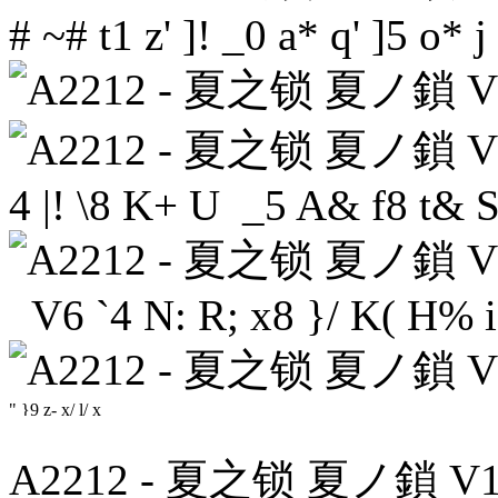
# ~# t1 z' ]! _0 a* q' ]5 o* j
4 |! \8 K+ U _5 A& f8 t& 
V6 `4 N: R; x8 }/ K( H% 
" }9 z- x/ l/ x
A2212 - 夏之锁 夏ノ鎖 