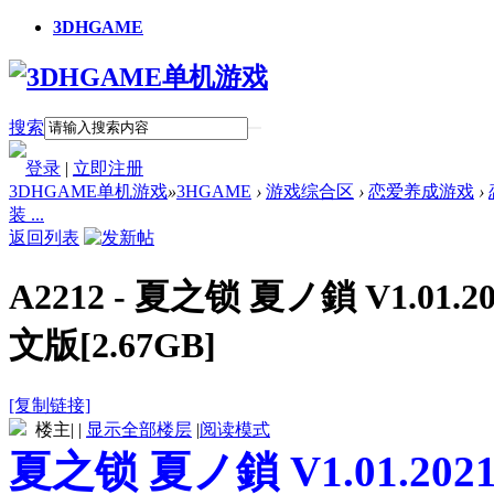
3DHGAME
搜索
登录
|
立即注册
3DHGAME单机游戏
»
3HGAME
›
游戏综合区
›
恋爱养成游戏
›
装 ...
返回列表
A2212 - 夏之锁 夏ノ鎖 V1.0
文版[2.67GB]
[复制链接]
楼主
|
|
显示全部楼层
|
阅读模式
夏之锁 夏ノ鎖 V1.01.20