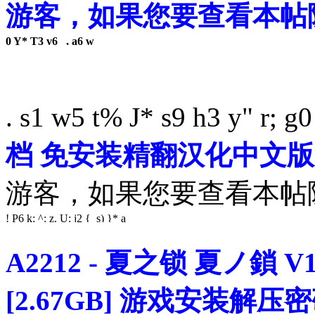
游客，如果您要查看本
0 Y* T3 v6 _, a6 w
. s1 w5 t% J* s9 h3 y" r; g
档 免安装精翻汉化中文版[2
游客，如果您要查看本
! P6 k; ^: z. U: j2 { s) }* a
A2212 - 夏之锁 夏ノ鎖 
[2.67GB] 游戏安装解压