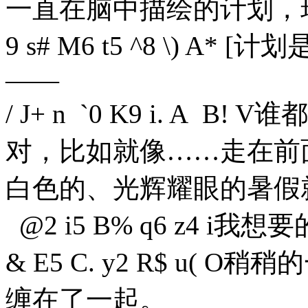
一直在脑中描绘的计划，
9 s# M6 t5 ^8 \) A* [
计划
——
/ J+ n `0 K9 i. A B! V
谁都
对，比如就像……走在前
白色的、光辉耀眼的暑假
@2 i5 B% q6 z4 i
我想要
& E5 C. y2 R$ u( O
稍稍的
缠在了一起。