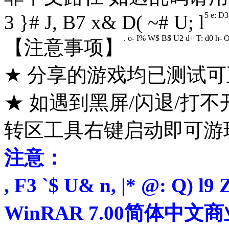
5 e; D3
3 }# J, B7 x& D( ~# U; l
, o- I% W$ B$ U2 d+ T: d0 h- 
【注意事项】
★ 分享的游戏均已测试
★ 如遇到黑屏/闪退/打
转区工具右键启动即可游
注意：
, F3 `$ U& n, |* @: Q) l9 
WinRAR 7.00简体中