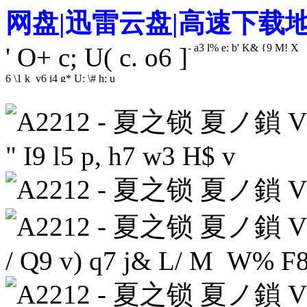
网盘|迅雷云盘|高速下载
- a3 l% e; b' K& {9 M! X
' O+ c; U( c. o6 ]
6 \1 k v6 i4 g* U: \# h; u
" I9 l5 p, h7 w3 H$ v
/ Q9 v) q7 j& L/ M W% F8