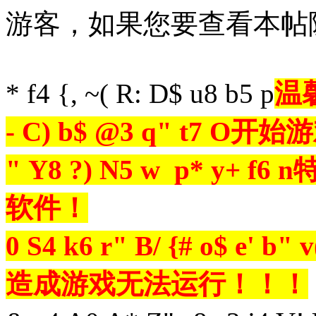
游客，如果您要查看本
* f4 {, ~( R: D$ u8 b5 p
温
- C) b$ @3 q" t7 O
开始游
" Y8 ?) N5 w p* y+ f6 n
特
软件！
0 S4 k6 r" B/ {# o$ e' b" v
造成游戏无法运行！！！