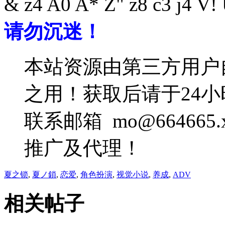
& z4 A0 A* Z" z8 c3 j4 V!
请勿沉迷！
本站资源由第三方用户
之用！获取后请于24
联系邮箱 mo@6646
推广及代理！
夏之锁
,
夏ノ鎖
,
恋爱
,
角色扮演
,
视觉小说
,
养成
,
ADV
相关帖子